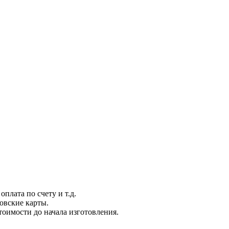
плата по счету и т.д.
овские карты.
тоимости до начала изготовления.