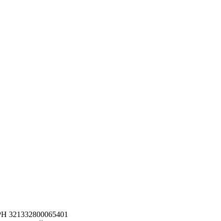
РН 321332800065401