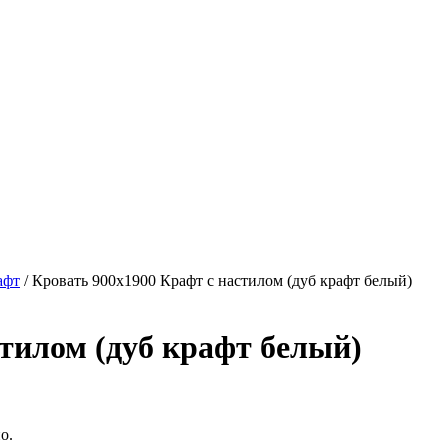
афт
/ Кровать 900х1900 Крафт c настилом (дуб крафт белый)
стилом (дуб крафт белый)
о.