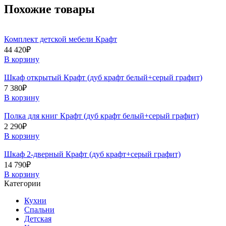
Похожие товары
Комплект детской мебели Крафт
44 420
₽
В корзину
Шкаф открытый Крафт (дуб крафт белый+серый графит)
7 380
₽
В корзину
Полка для книг Крафт (дуб крафт белый+серый графит)
2 290
₽
В корзину
Шкаф 2-дверный Крафт (дуб крафт+серый графит)
14 790
₽
В корзину
Категории
Кухни
Спальни
Детская