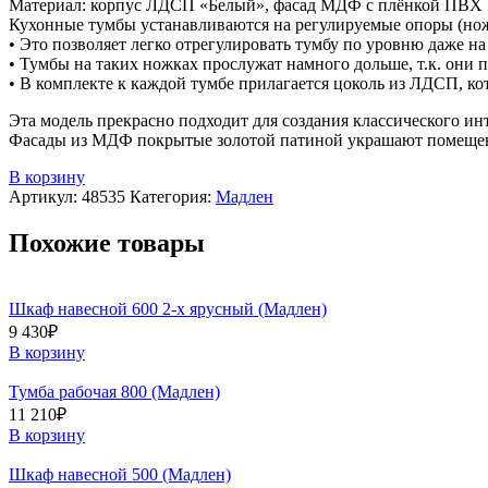
Материал: корпус ЛДСП «Белый», фасад МДФ с плёнкой ПВХ
Кухонные тумбы устанавливаются на регулируемые опоры (но
• Это позволяет легко отрегулировать тумбу по уровню даже н
• Тумбы на таких ножках прослужат намного дольше, т.к. они 
• В комплекте к каждой тумбе прилагается цоколь из ЛДСП, ко
Эта модель прекрасно подходит для создания классического и
Фасады из МДФ покрытые золотой патиной украшают помещени
В корзину
Артикул:
48535
Категория:
Мадлен
Похожие товары
Шкаф навесной 600 2-х ярусный (Мадлен)
9 430
₽
В корзину
Тумба рабочая 800 (Мадлен)
11 210
₽
В корзину
Шкаф навесной 500 (Мадлен)