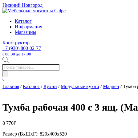
Нижний Новгород
Каталог
Информация
Магазины
Конструктор
+7 (930) 800-02-77
с 08:30 до 17:00
Поиск
товаров
0
Главная
/
Каталог
/
Кухни
/
Модульные кухни
/
Мадлен
/ Тумба 
Тумба рабочая 400 с 3 ящ. (М
8 770
₽
Размер (ВхШхГ): 820х400х520