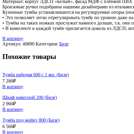
Материал: корпус ЛДСП «Белый», фасад МДФ с плёнкой ПВХ 
Бронзовые ручки подобраны нашими дизайнерами из итальян
Кухонные тумбы устанавливаются на регулируемые опоры (но
• Это позволяет легко отрегулировать тумбу по уровню даже н
• Тумбы на таких ножках прослужат намного дольше, т.к. они 
• В комплекте к каждой тумбе прилагается цоколь из ЛДСП, ко
В корзину
Артикул:
40890
Категория:
Бизе
Похожие товары
Тумба рабочая 600 с 1 ящ. (Бизе)
7 280
₽
В корзину
Шкаф навесной 200 (Бизе)
2 960
₽
В корзину
Тумба под мойку 800 (Бизе)
6 560
₽
В корзину