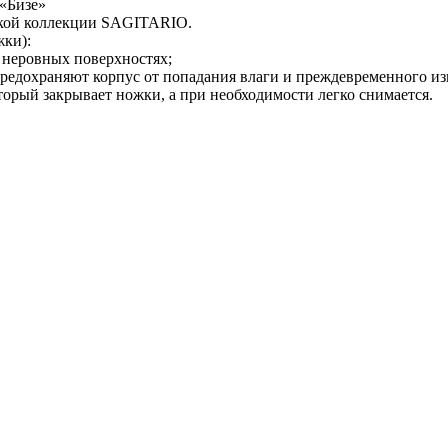
«Бизе»
ской коллекции SAGITARIO.
жки):
а неровных поверхностях;
предохраняют корпус от попадания влаги и преждевременного из
торый закрывает ножки, а при необходимости легко снимается.