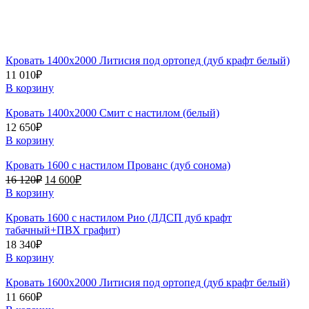
Кровать 1400х2000 Литисия под ортопед (дуб крафт белый)
11 010
₽
В корзину
Кровать 1400х2000 Смит с настилом (белый)
12 650
₽
В корзину
Кровать 1600 с настилом Прованс (дуб сонома)
Первоначальная
Текущая
16 120
₽
14 600
₽
цена
цена:
В корзину
составляла
14
16
600₽.
Кровать 1600 с настилом Рио (ЛДСП дуб крафт
120₽.
табачный+ПВХ графит)
18 340
₽
В корзину
Кровать 1600х2000 Литисия под ортопед (дуб крафт белый)
11 660
₽