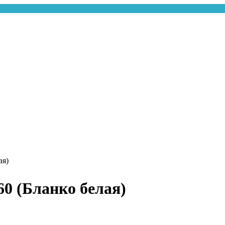
ая)
0 (Бланко белая)