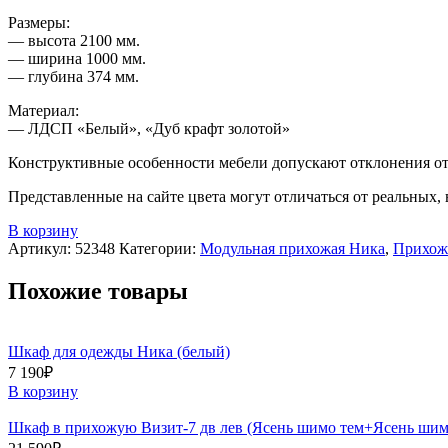
Размеры:
— высота 2100 мм.
— ширина 1000 мм.
— глубина 374 мм.
Материал:
— ЛДСП «Белый», «Дуб крафт золотой»
Конструктивные особенности мебели допускают отклонения от 
Представленные на сайте цвета могут отличаться от реальных,
В корзину
Артикул:
52348
Категории:
Модульная прихожая Ника
,
Прихож
Похожие товары
Шкаф для одежды Ника (белый)
7 190
₽
В корзину
Шкаф в прихожую Визит-7 дв лев (Ясень шимо тем+Ясень шим