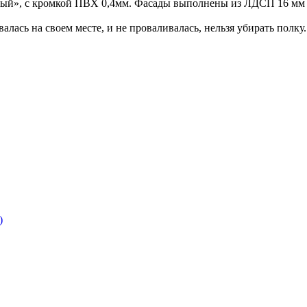
ый», с кромкой ПВХ 0,4мм. Фасады выполнены из ЛДСП 16 мм 
алась на своем месте, и не проваливалась, нельзя убирать полку.
)