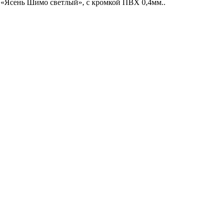
«Ясень Шимо светлый», с кромкой ПВХ 0,4мм..