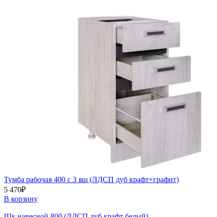
Тумба рабочая 400 с 3 ящ (ЛДСП дуб крафт+графит)
5 470
₽
В корзину
Шк.навесной 800 (ЛДСП дуб крафт белый)