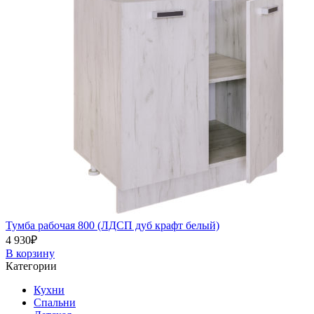
Тумба рабочая 800 (ЛДСП дуб крафт белый)
4 930
₽
В корзину
Категории
Кухни
Спальни