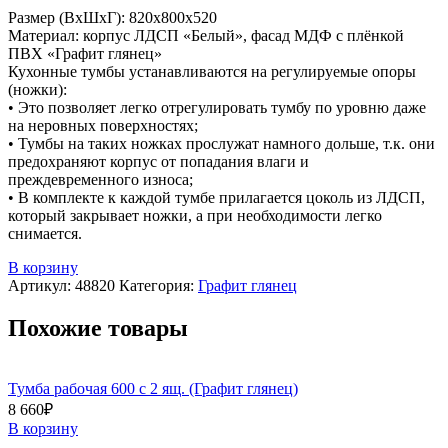
Размер (ВхШхГ): 820х800х520
Материал: корпус ЛДСП «Белый», фасад МДФ с плёнкой
ПВХ «Графит глянец»
Кухонные тумбы устанавливаются на регулируемые опоры
(ножки):
• Это позволяет легко отрегулировать тумбу по уровню даже
на неровных поверхностях;
• Тумбы на таких ножках прослужат намного дольше, т.к. они
предохраняют корпус от попадания влаги и
преждевременного износа;
• В комплекте к каждой тумбе прилагается цоколь из ЛДСП,
который закрывает ножки, а при необходимости легко
снимается.
В корзину
Артикул:
48820
Категория:
Графит глянец
Похожие товары
Тумба рабочая 600 с 2 ящ. (Графит глянец)
8 660
₽
В корзину