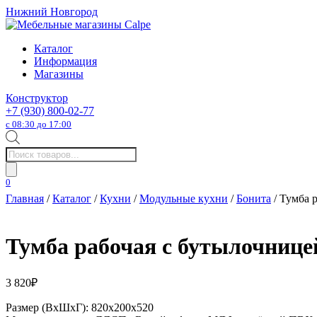
Нижний Новгород
Каталог
Информация
Магазины
Конструктор
+7 (930) 800-02-77
с 08:30 до 17:00
Поиск
товаров
0
Главная
/
Каталог
/
Кухни
/
Модульные кухни
/
Бонита
/ Тумба 
Тумба рабочая с бутылочнице
3 820
₽
Размер (ВхШхГ): 820х200х520