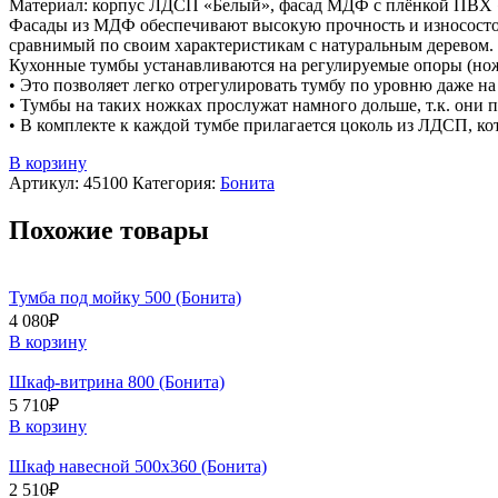
Материал: корпус ЛДСП «Белый», фасад МДФ с плёнкой ПВХ
Фасады из МДФ обеспечивают высокую прочность и износостой
сравнимый по своим характеристикам с натуральным деревом.
Кухонные тумбы устанавливаются на регулируемые опоры (но
• Это позволяет легко отрегулировать тумбу по уровню даже н
• Тумбы на таких ножках прослужат намного дольше, т.к. они 
• В комплекте к каждой тумбе прилагается цоколь из ЛДСП, ко
В корзину
Артикул:
45100
Категория:
Бонита
Похожие товары
Тумба под мойку 500 (Бонита)
4 080
₽
В корзину
Шкаф-витрина 800 (Бонита)
5 710
₽
В корзину
Шкаф навесной 500х360 (Бонита)
2 510
₽