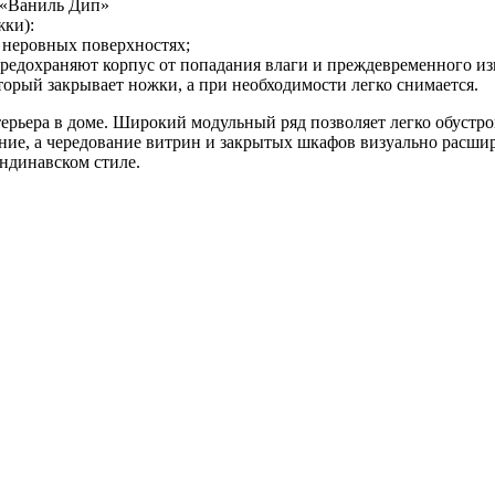
 «Ваниль Дип»
жки):
а неровных поверхностях;
предохраняют корпус от попадания влаги и преждевременного из
торый закрывает ножки, а при необходимости легко снимается.
терьера в доме. Широкий модульный ряд позволяет легко обуст
е, а чередование витрин и закрытых шкафов визуально расшир
ндинавском стиле.