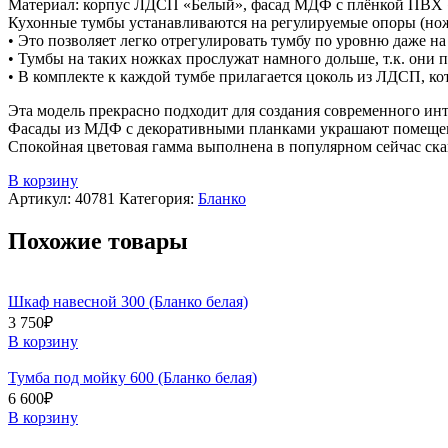
Материал: корпус ЛДСП «Белый», фасад МДФ с плёнкой ПВХ
Кухонные тумбы устанавливаются на регулируемые опоры (но
• Это позволяет легко отрегулировать тумбу по уровню даже н
• Тумбы на таких ножках прослужат намного дольше, т.к. они 
• В комплекте к каждой тумбе прилагается цоколь из ЛДСП, ко
Эта модель прекрасно подходит для создания современного ин
Фасады из МДФ с декоративными планками украшают помещени
Спокойная цветовая гамма выполнена в популярном сейчас ска
В корзину
Артикул:
40781
Категория:
Бланко
Похожие товары
Шкаф навесной 300 (Бланко белая)
3 750
₽
В корзину
Тумба под мойку 600 (Бланко белая)
6 600
₽
В корзину