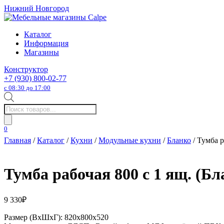
Нижний Новгород
Каталог
Информация
Магазины
Конструктор
+7 (930) 800-02-77
с 08:30 до 17:00
Поиск
товаров
0
Главная
/
Каталог
/
Кухни
/
Модульные кухни
/
Бланко
/ Тумба р
Тумба рабочая 800 с 1 ящ. (Бл
9 330
₽
Размер (ВхШхГ): 820х800х520