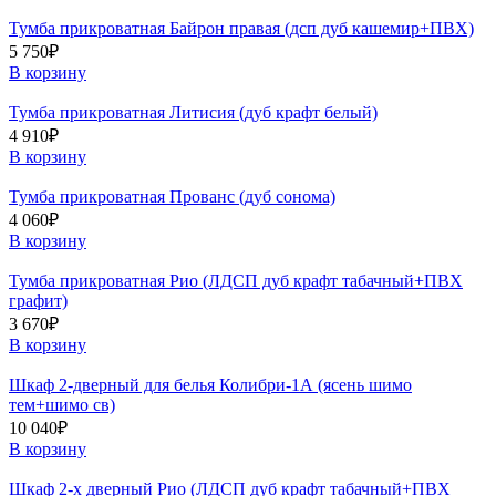
Тумба прикроватная Байрон правая (дсп дуб кашемир+ПВХ)
5 750
₽
В корзину
Тумба прикроватная Литисия (дуб крафт белый)
4 910
₽
В корзину
Тумба прикроватная Прованс (дуб сонома)
4 060
₽
В корзину
Тумба прикроватная Рио (ЛДСП дуб крафт табачный+ПВХ
графит)
3 670
₽
В корзину
Шкаф 2-дверный для белья Колибри-1А (ясень шимо
тем+шимо св)
10 040
₽
В корзину
Шкаф 2-х дверный Рио (ЛДСП дуб крафт табачный+ПВХ