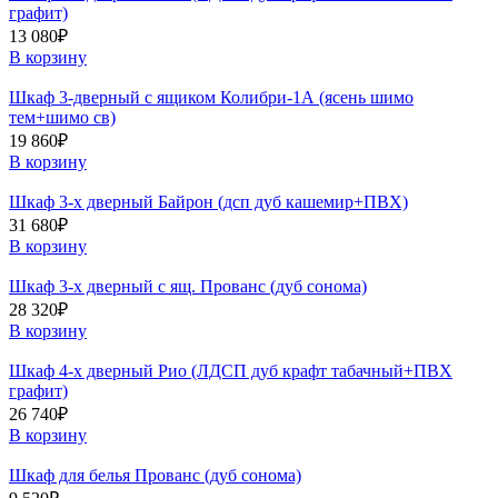
графит)
13 080
₽
В корзину
Шкаф 3-дверный с ящиком Колибри-1А (ясень шимо
тем+шимо св)
19 860
₽
В корзину
Шкаф 3-х дверный Байрон (дсп дуб кашемир+ПВХ)
31 680
₽
В корзину
Шкаф 3-х дверный с ящ. Прованс (дуб сонома)
28 320
₽
В корзину
Шкаф 4-х дверный Рио (ЛДСП дуб крафт табачный+ПВХ
графит)
26 740
₽
В корзину
Шкаф для белья Прованс (дуб сонома)