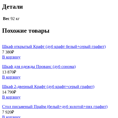
Детали
Вес
92 кг
Похожие товары
Шкаф открытый Крафт (дуб крафт белый+серый графит)
7 380
₽
В корзину
Шкаф для одежды Прованс (дуб сонома)
13 870
₽
В корзину
Шкаф 2-дверный Крафт (дуб крафт+серый графит)
14 790
₽
В корзину
Стол письменый Прайм (белый+дуб золотой+пвх графит)
7 920
₽
В корзину