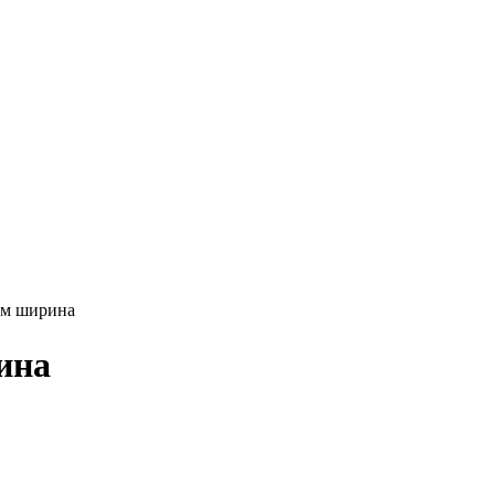
см ширина
ина