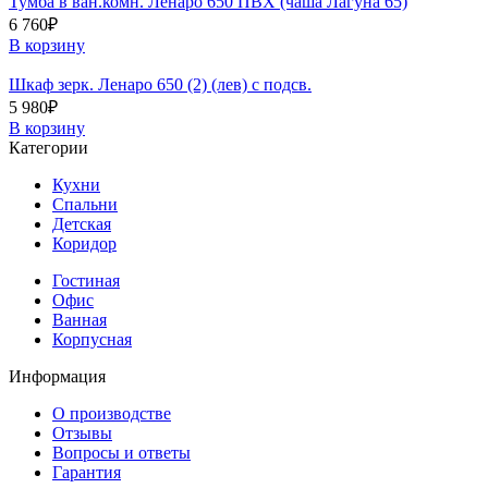
Тумба в ван.комн. Ленаро 650 ПВХ (чаша Лагуна 65)
6 760
₽
В корзину
Шкаф зерк. Ленаро 650 (2) (лев) с подсв.
5 980
₽
В корзину
Категории
Кухни
Спальни
Детская
Коридор
Гостиная
Офис
Ванная
Корпусная
Информация
О производстве
Отзывы
Вопросы и ответы
Гарантия