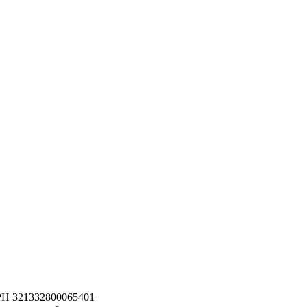
РН 321332800065401