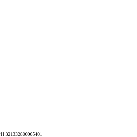
РН 321332800065401